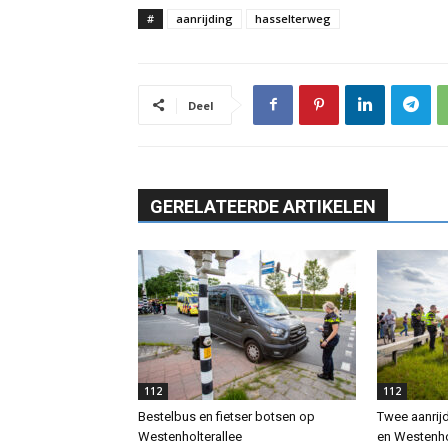
#
aanrijding
hasselterweg
Deel
GERELATEERDE ARTIKELEN
112
112
Bestelbus en fietser botsen op
Twee aanrij
Westenholterallee
en Westenho