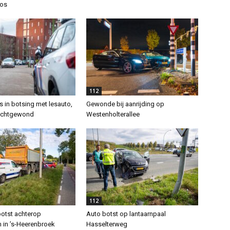
aos
112
s in botsing met lesauto,
Gewonde bij aanrijding op
lichtgewond
Westenholterallee
112
botst achterop
Auto botst op lantaarnpaal
 in ’s-Heerenbroek
Hasselterweg