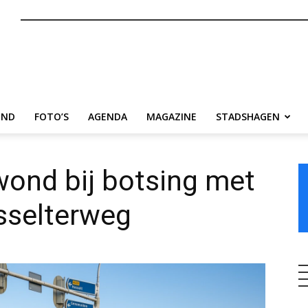
nl
END
FOTO’S
AGENDA
MAGAZINE
STADSHAGEN
wond bij botsing met
sselterweg