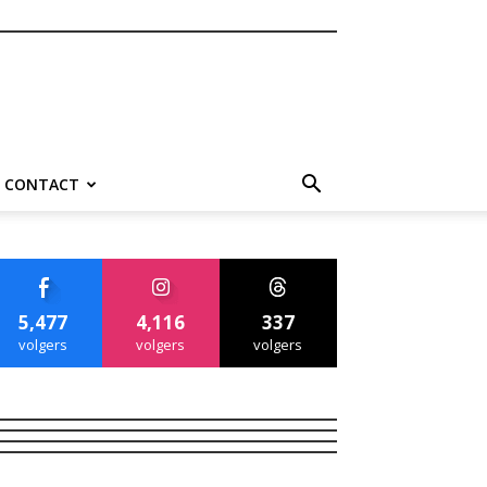
CONTACT
5,477
4,116
337
volgers
volgers
volgers