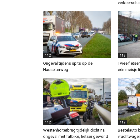
verkeersch
112
112
Ongeval tijdens spits op de
Twee fietser
Hasselterweg
één meisje 
112
112
Westenholterbrug tijdelijk dicht na
Bestelauto 
ongeval met fatbike, fietser gewond
vrachtwagen