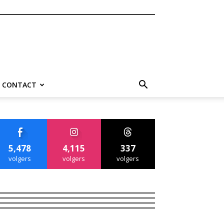
CONTACT
5,478
4,115
337
volgers
volgers
volgers