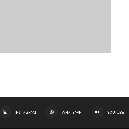
gle Calendar
iCalendar
INSTAGRAM
WHATSAPP
YOUTUBE