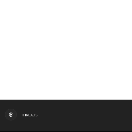
Office 365
Outlook Live
THREADS