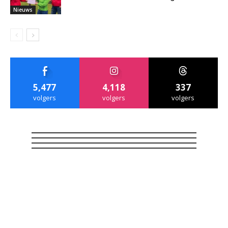
Nieuws
5,477
4,118
337
volgers
volgers
volgers