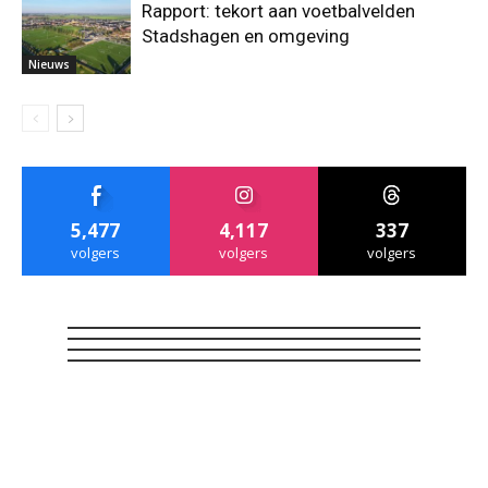
Rapport: tekort aan voetbalvelden
Stadshagen en omgeving
Nieuws
5,477
4,117
337
volgers
volgers
volgers