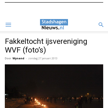
Fakkeltocht ijsvereniging
WVF (foto’s)
Door
Wynand
-
zondag 27 januari 2013