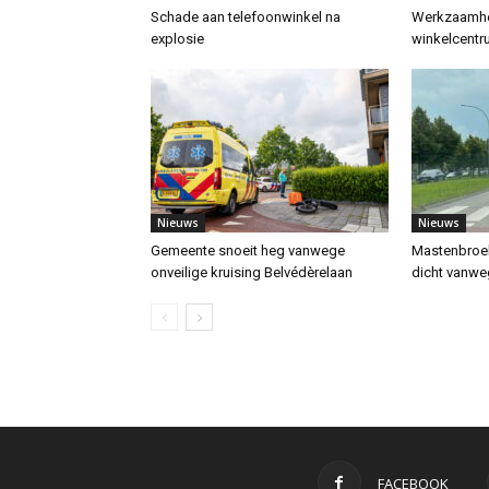
Schade aan telefoonwinkel na
Werkzaamhe
explosie
winkelcentru
Nieuws
Nieuws
Gemeente snoeit heg vanwege
Mastenbroek
onveilige kruising Belvédèrelaan
dicht vanw
FACEBOOK