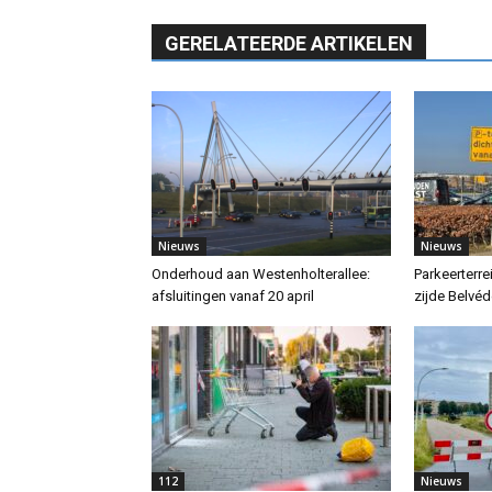
GERELATEERDE ARTIKELEN
Nieuws
Nieuws
Onderhoud aan Westenholterallee:
Parkeerterr
afsluitingen vanaf 20 april
zijde Belvéd
112
Nieuws