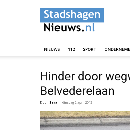
StadshagenNieuws.
NIEUWS
112
SPORT
ONDERNEM
Hinder door we
Belvederelaan
Door
Sara
-
dinsdag 2 april 2013