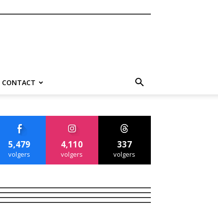
CONTACT
5,479
4,110
337
volgers
volgers
volgers