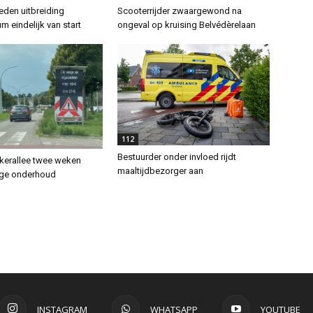
den uitbreiding
Scooterrijder zwaargewond na
m eindelijk van start
ongeval op kruising Belvédèrelaan
112
Bestuurder onder invloed rijdt
erallee twee weken
maaltijdbezorger aan
ege onderhoud
INSTAGRAM
WHATSAPP
YOUTUBE