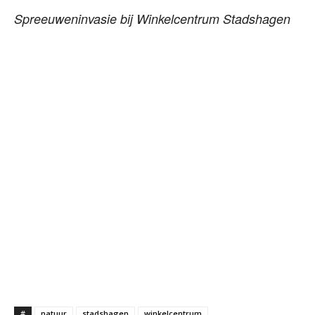
Spreeuweninvasie bij Winkelcentrum Stadshagen
#
natuur
stadshagen
winkelcentrum