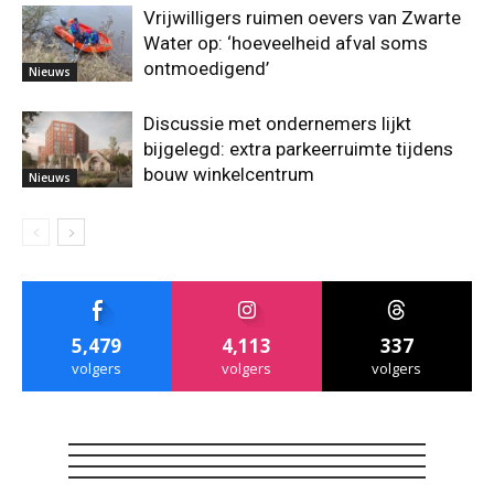
Vrijwilligers ruimen oevers van Zwarte
Water op: ‘hoeveelheid afval soms
ontmoedigend’
Nieuws
Discussie met ondernemers lijkt
bijgelegd: extra parkeerruimte tijdens
bouw winkelcentrum
Nieuws
5,479
4,113
337
volgers
volgers
volgers