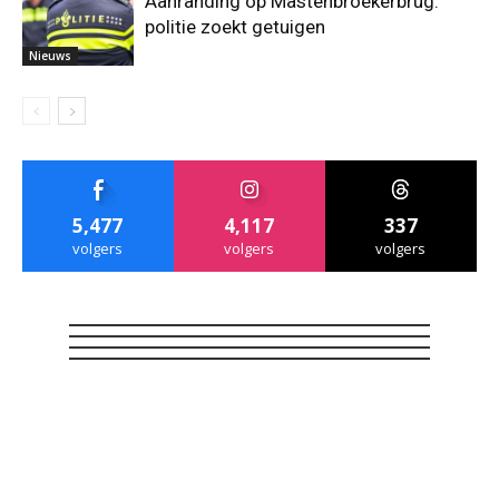
Aanranding op Mastenbroekerbrug:
politie zoekt getuigen
Nieuws
5,477
4,117
337
volgers
volgers
volgers