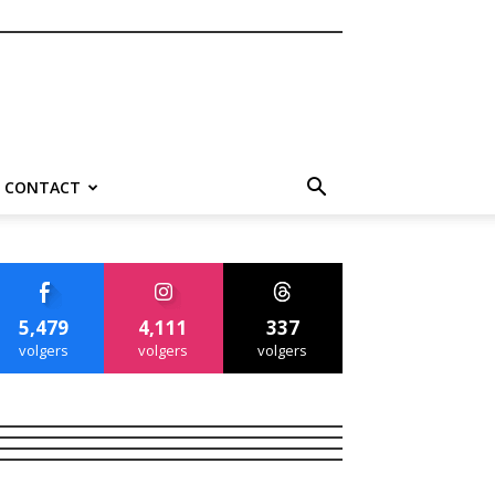
CONTACT
5,479
4,111
337
volgers
volgers
volgers