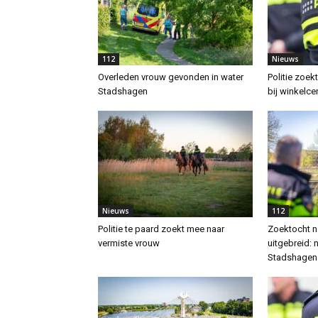
112
Nieuws
Overleden vrouw gevonden in water
Politie zoek
Stadshagen
bij winkelc
Nieuws
112
Politie te paard zoekt mee naar
Zoektocht n
vermiste vrouw
uitgebreid: 
Stadshagen