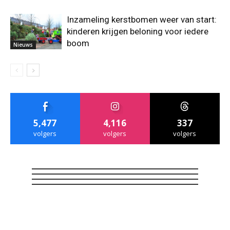
Inzameling kerstbomen weer van start:
kinderen krijgen beloning voor iedere
boom
Nieuws
5,477
4,116
337
volgers
volgers
volgers