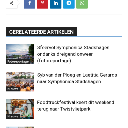
GERELATEERDE ARTIKELEN
Sfeervol Symphonica Stadshagen
ondanks dreigend onweer
(fotoreportage)
Fotoreportage
Syb van der Ploeg en Laetitia Gerards
naar Symphonica Stadshagen
Nieuws
Foodtruckfestival keert dit weekend
terug naar Twistvlietpark
Nieuws