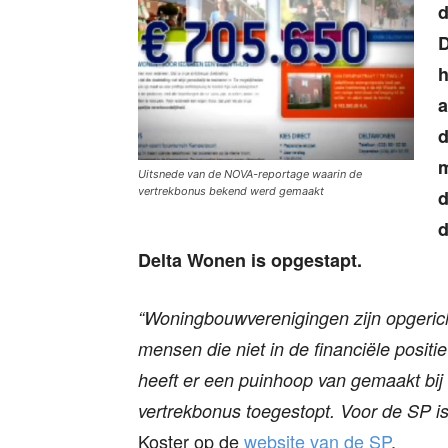
d
D
h
a
d
m
Uitsnede van de NOVA-reportage waarin de
vertrekbonus bekend werd gemaakt
d
d
Delta Wonen is opgestapt.
“Woningbouwverenigingen zijn opgeric
mensen die niet in de financiële posit
heeft er een puinhoop van gemaakt bij 
vertrekbonus toegestopt. Voor de SP is
Koster op de
website van de SP
.