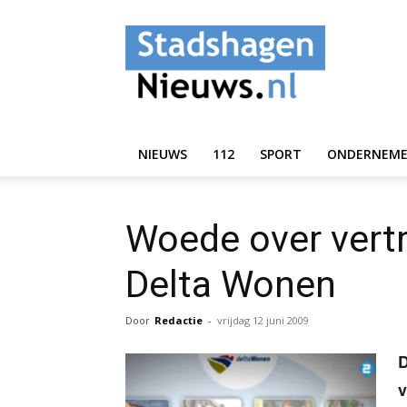
StadshagenNieuws.
NIEUWS
112
SPORT
ONDERNEM
Woede over vert
Delta Wonen
Door
Redactie
-
vrijdag 12 juni 2009
D
v