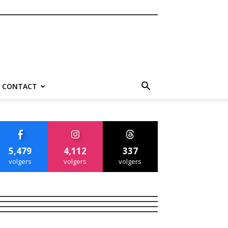
CONTACT
5,479
4,112
337
volgers
volgers
volgers