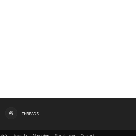
THREADS
oto’s
Agenda
Magazine
Stadshagen
Contact