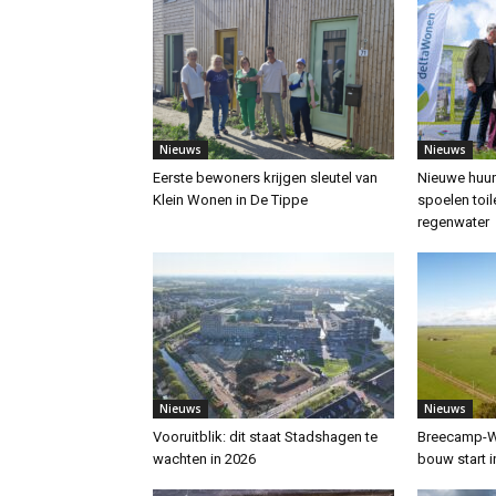
Nieuws
Nieuws
Eerste bewoners krijgen sleutel van
Nieuwe huur
Klein Wonen in De Tippe
spoelen toil
regenwater
Nieuws
Nieuws
Vooruitblik: dit staat Stadshagen te
Breecamp-We
wachten in 2026
bouw start i