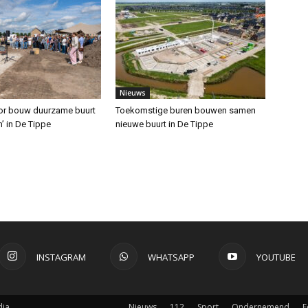
Nieuws
oor bouw duurzame buurt
Toekomstige buren bouwen samen
’ in De Tippe
nieuwe buurt in De Tippe
INSTAGRAM
WHATSAPP
YOUTUBE
ia.
Nieuws
112
Sport
Ondernemend
F