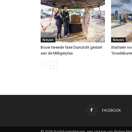
Nieuws
Nieuws
Bouw tweede fase Duinzicht gestart
Startsein v
aan de Milligerplas
‘Goedeburen
FACEBOOK
© 2026 StadshagenNieuws, een uitgave van Skyline Med