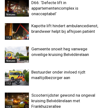
D66: ‘Defecte lift in
appartementencomplex is
onacceptabel’
Nieuws
Kapotte lift hindert ambulancedienst,
brandweer helpt bij afhijsen patiënt
112
Gemeente snoeit heg vanwege
onveilige kruising Belvédèrelaan
Nieuws
Bestuurder onder invloed rijdt
maaltijdbezorger aan
112
Scooterrijdster gewond na ongeval
kruising Belvédèrelaan met
Frankhuizerallee
112