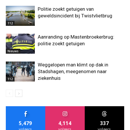
Politie zoekt getuigen van
geweldsincident bij Twistvlietbrug
112
Aanranding op Mastenbroekerbrug:
politie zoekt getuigen
Nieuws
Weggelopen man klimt op dak in
Stadshagen, meegenomen naar
ziekenhuis
112
5,479
4,114
337
volgers
volgers
volgers