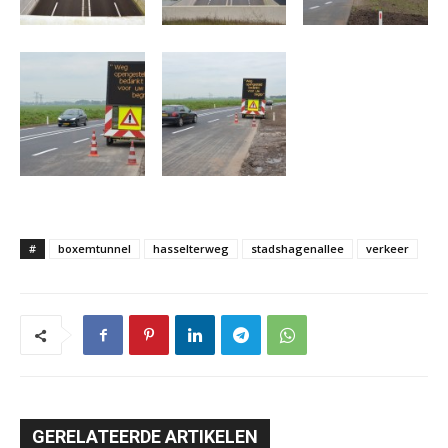
#
boxemtunnel
hasselterweg
stadshagenallee
verkeer
GERELATEERDE ARTIKELEN