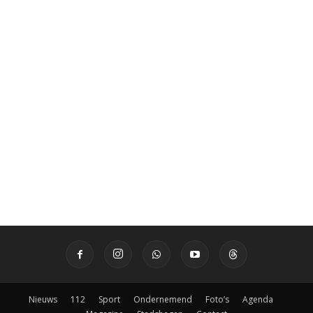
Nieuws
112
Sport
Ondernemend
Foto’s
Agenda