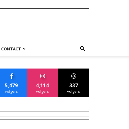
CONTACT
5,479
4,114
337
volgers
volgers
volgers