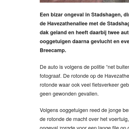
Een bizar ongeval in Stadshagen, d
de Havezathenallee met de Stadshage
dak geland en heeft daarbij twee au
ooggetuigen daarna gevlucht en eve
Breecamp.
De auto is volgens de politie “net bui
fotograaf. De rotonde op de Havezathe
rotonde waar ook veel fietsverkeer gebr
geen gewonden gevallen.
Volgens ooggetuigen reed de jonge bes
de rotonde de macht over het voertuig
ongeval zorgde voor een lange file op