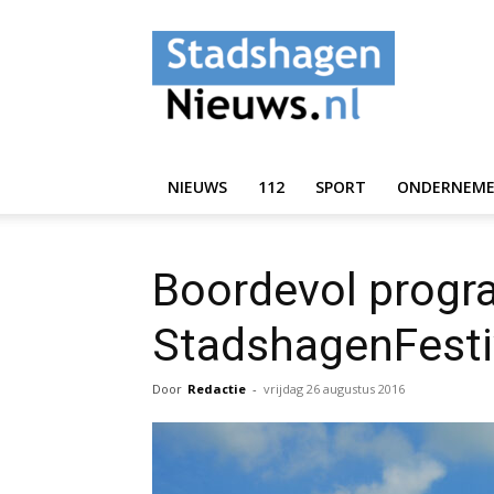
StadshagenNieuws.
NIEUWS
112
SPORT
ONDERNEM
Boordevol prog
StadshagenFesti
Door
Redactie
-
vrijdag 26 augustus 2016