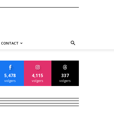
CONTACT
5,478
4,115
337
volgers
volgers
volgers