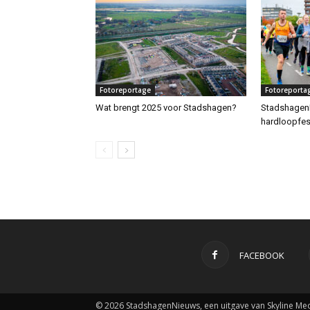
Fotoreportage
Fotoreporta
Wat brengt 2025 voor Stadshagen?
Stadshagen
hardloopfest
FACEBOOK
© 2026 StadshagenNieuws, een uitgave van Skyline Med