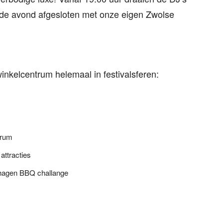
t de avond afgesloten met onze eigen Zwolse
winkelcentrum helemaal in festivalsferen:
trum
attracties
shagen BBQ challange