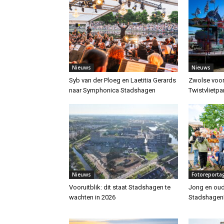
Nieuws
Nieuws
Syb van der Ploeg en Laetitia Gerards
Zwolse voor
naar Symphonica Stadshagen
Twistvlietpa
Nieuws
Fotoreporta
Vooruitblik: dit staat Stadshagen te
Jong en oud
wachten in 2026
StadshagenF