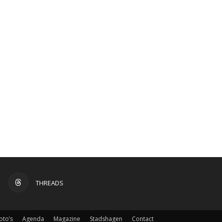
THREADS
oto’s
Agenda
Magazine
Stadshagen
Contact