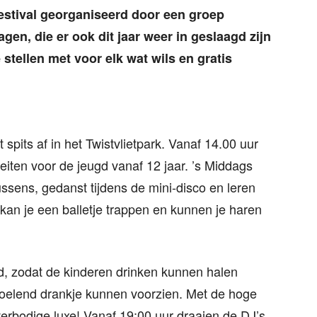
 festival georganiseerd door een groep
agen, die er ook dit jaar weer in geslaagd zijn
tellen met voor elk wat wils en gratis
 spits af in het Twistvlietpark. Vanaf 14.00 uur
viteiten voor de jeugd vanaf 12 jaar. ’s Middags
sens, gedanst tijdens de mini-disco en leren
an je een balletje trappen en kunnen je haren
nd, zodat de kinderen drinken kunnen halen
koelend drankje kunnen voorzien. Met de hoge
rbodige luxe! Vanaf 19:00 uur draaien de DJ’s