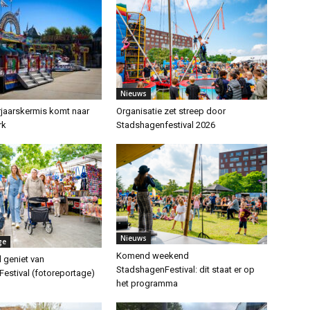
Nieuws
jaarskermis komt naar
Organisatie zet streep door
rk
Stadshagenfestival 2026
Nieuws
ge
Komend weekend
 geniet van
StadshagenFestival: dit staat er op
estival (fotoreportage)
het programma