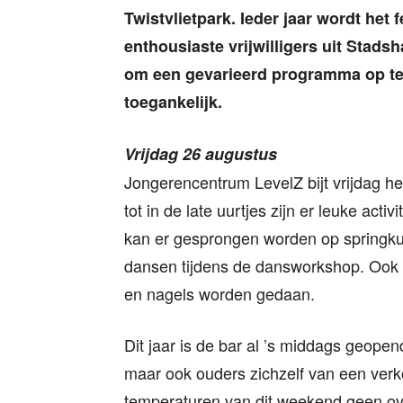
Twistvlietpark. Ieder jaar wordt het
enthousiaste vrijwilligers uit Stadsh
om een gevarieerd programma op te s
toegankelijk.
Vrijdag 26 augustus
Jongerencentrum LevelZ bijt vrijdag het
tot in de late uurtjes zijn er leuke acti
kan er gesprongen worden op springkus
dansen tijdens de dansworkshop. Ook k
en nagels worden gedaan.
Dit jaar is de bar al ’s middags geope
maar ook ouders zichzelf van een ver
temperaturen van dit weekend geen ove