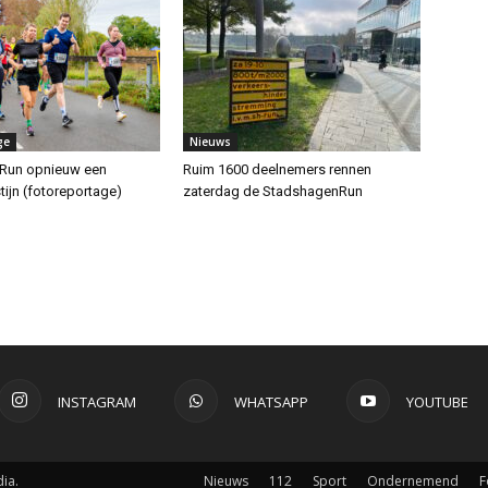
ge
Nieuws
Run opnieuw een
Ruim 1600 deelnemers rennen
ijn (fotoreportage)
zaterdag de StadshagenRun
INSTAGRAM
WHATSAPP
YOUTUBE
ia.
Nieuws
112
Sport
Ondernemend
F