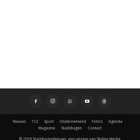
Nieuws
112
Sport
Ondernemend
Foto’s
Agenda
Magazine
Stadshagen
Contact
© 2026 StadshagenNieuws, een uitgave van Skyline Media.