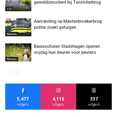
geweldsincident bij Twistvlietbrug
112
Aanranding op Mastenbroekerbrug:
politie zoekt getuigen
Nieuws
Basisscholen Stadshagen openen
vrijdag hun deuren voor peuters
Nieuws
5,477
4,116
337
volgers
volgers
volgers