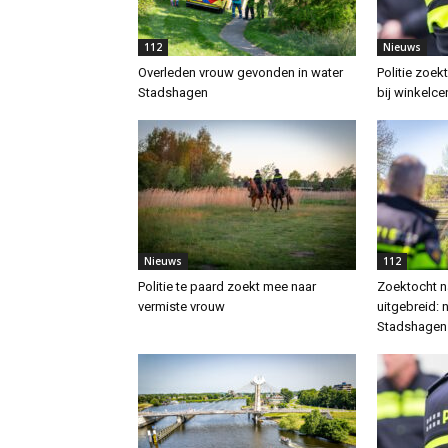
112
Nieuws
Overleden vrouw gevonden in water
Politie zoek
Stadshagen
bij winkelc
Nieuws
112
Politie te paard zoekt mee naar
Zoektocht n
vermiste vrouw
uitgebreid: 
Stadshagen