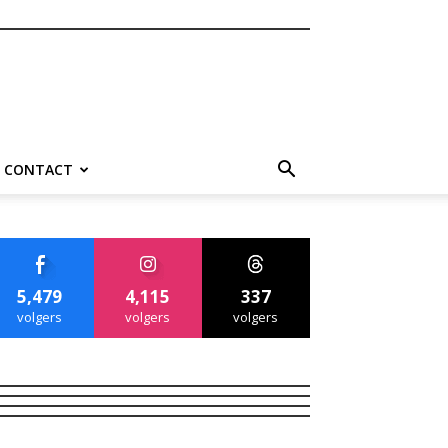
CONTACT
5,479
4,115
337
volgers
volgers
volgers