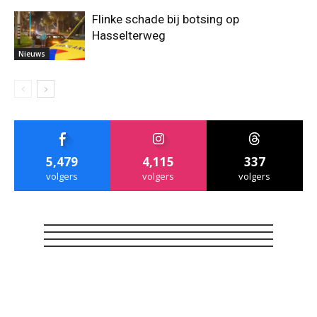
Flinke schade bij botsing op
Hasselterweg
Nieuws
5,479
4,115
337
volgers
volgers
volgers