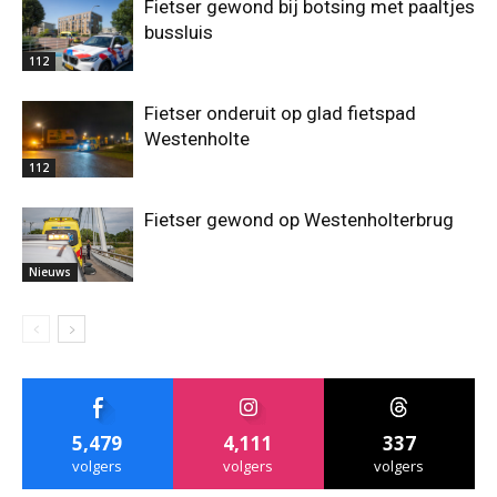
Fietser gewond bij botsing met paaltjes
bussluis
112
Fietser onderuit op glad fietspad
Westenholte
112
Fietser gewond op Westenholterbrug
Nieuws
5,479
4,111
337
volgers
volgers
volgers