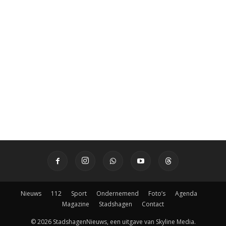
Nieuws
112
Sport
Ondernemend
Foto’s
Agenda
Magazine
Stadshagen
Contact
© 2026 StadshagenNieuws, een uitgave van Skyline Media.