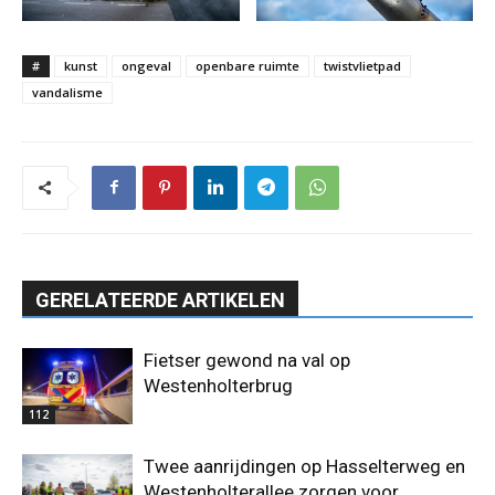
#
kunst
ongeval
openbare ruimte
twistvlietpad
vandalisme
GERELATEERDE ARTIKELEN
Fietser gewond na val op
Westenholterbrug
112
Twee aanrijdingen op Hasselterweg en
Westenholterallee zorgen voor