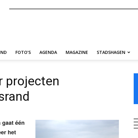
nl
END
FOTO’S
AGENDA
MAGAZINE
STADSHAGEN
r projecten
srand
a gaat één
er het