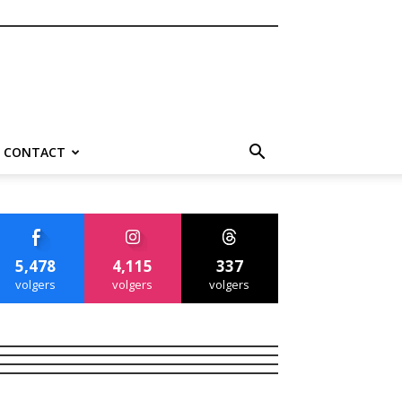
CONTACT
5,478
4,115
337
volgers
volgers
volgers