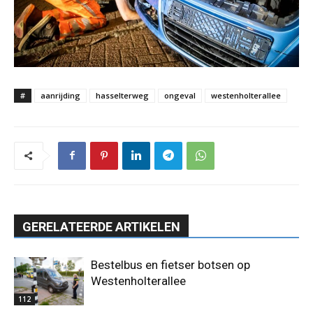
#
aanrijding
hasselterweg
ongeval
westenholterallee
GERELATEERDE ARTIKELEN
Bestelbus en fietser botsen op
Westenholterallee
112