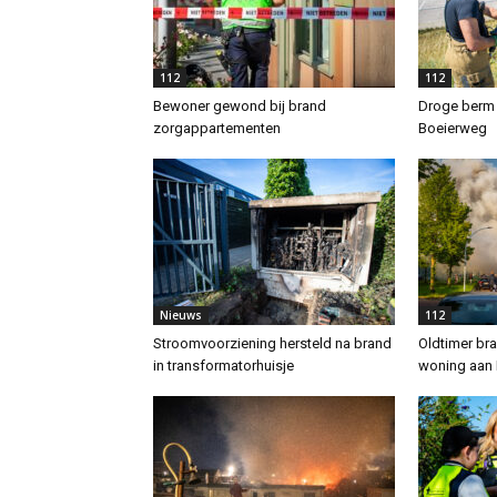
112
112
Bewoner gewond bij brand
Droge berm 
zorgappartementen
Boeierweg
Nieuws
112
Stroomvoorziening hersteld na brand
Oldtimer bra
in transformatorhuisje
woning aan 