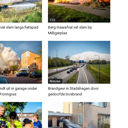
112
vat vlam langs fietspad
Berg maaiafval vat vlam bij
Milligerplas
Nieuws
ndt uit in garage onder
Brandgeur in Stadshagen door
Fioringras
gedoofde bosbrand