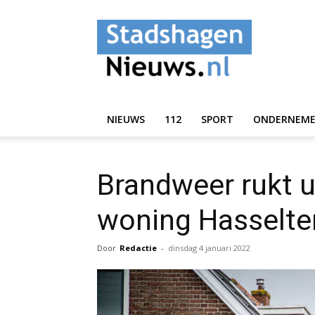
StadshagenNieuws.
NIEUWS
112
SPORT
ONDERNEM
Brandweer rukt ui
woning Hasselter
Door
Redactie
-
dinsdag 4 januari 2022