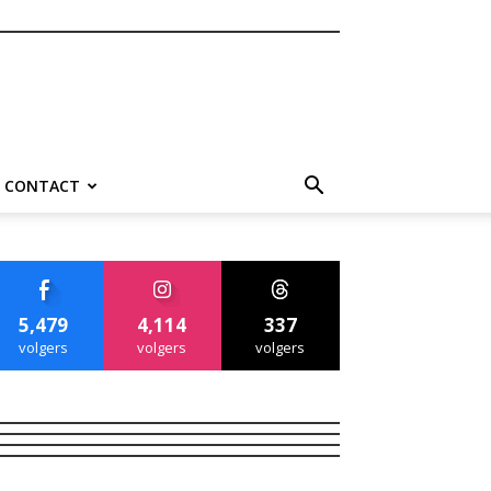
CONTACT
5,479
4,114
337
volgers
volgers
volgers