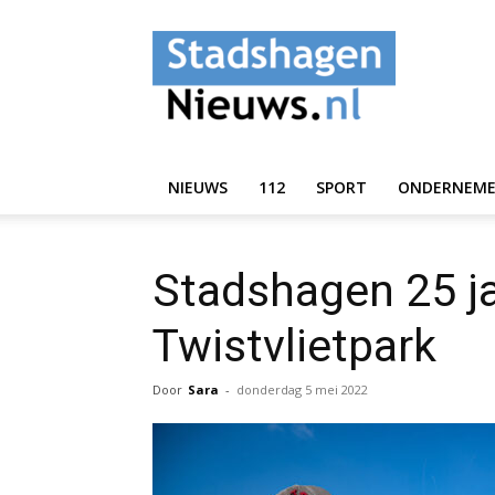
StadshagenNieuws.
NIEUWS
112
SPORT
ONDERNEM
Stadshagen 25 ja
Twistvlietpark
Door
Sara
-
donderdag 5 mei 2022