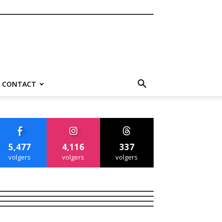
CONTACT
5,477
4,116
337
volgers
volgers
volgers