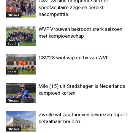
CSV ’28 sluit competitie af met
spectaculaire zege en bereikt
nacompetitie
Nieuws
WVF Vrouwen bekroont sterk seizoen
met kampioenschap
Sport
CSV’28 wint wijkderby van WVF
Sport
Milo (15) uit Stadshagen is Nederlands
kampioen karten
Nieuws
Zwolle wil zaaltarieven bevriezen: ‘sport
betaalbaar houden’
Nieuws