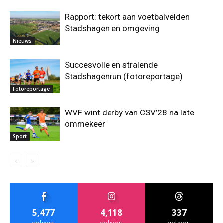
Rapport: tekort aan voetbalvelden
Stadshagen en omgeving
Nieuws
Succesvolle en stralende
Stadshagenrun (fotoreportage)
Fotoreportage
WVF wint derby van CSV’28 na late
ommekeer
Sport
5,477
4,118
337
volgers
volgers
volgers