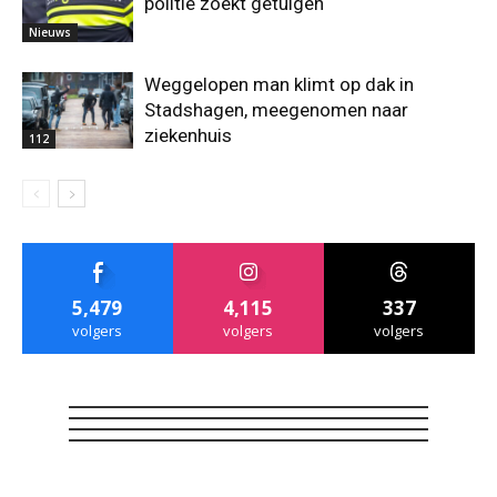
politie zoekt getuigen
Nieuws
Weggelopen man klimt op dak in
Stadshagen, meegenomen naar
ziekenhuis
112
5,479
4,115
337
volgers
volgers
volgers