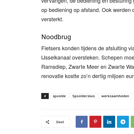
vervangen, de bediening en besturing
op bediening op afstand. Ook werden d
versterkt.
Noodbrug
Fietsers konden tijdens de afsluiting v
IJsselkanaal oversteken. Schepen moe
Ramsdiep, Zwarte Meer en Zwarte Water,
renovatie kostte zo’n dertig miljoen eu
#
spoolde
Spooldersluis
werkzaamheden
Deel