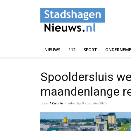
StadshagenNieuws.
NIEUWS
112
SPORT
ONDERNEM
Spooldersluis w
maandenlange re
Door
1Zwolle
-
zaterdag 9 augustus 2025