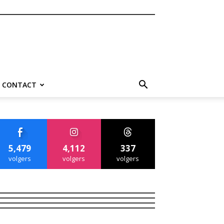
CONTACT
5,479
4,112
337
volgers
volgers
volgers