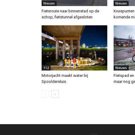
Nieuws
Nieuws
Fietsroute naar binnenstad op de
Kruispunten
schop, fietstunnel afgesloten
komende ma
112
Nieuws
Motorjacht maakt water bij
Fietspad en 
Spooldersluis
maar nog g