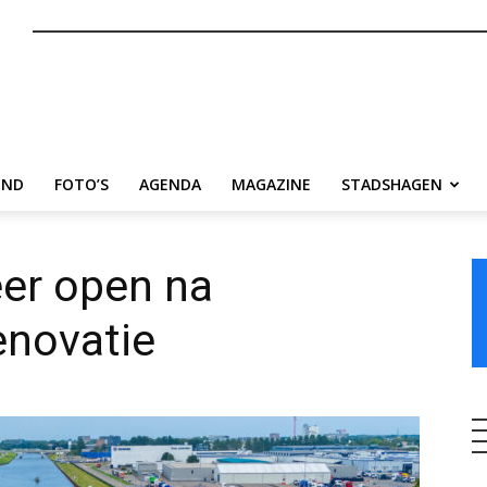
nl
END
FOTO’S
AGENDA
MAGAZINE
STADSHAGEN
eer open na
novatie