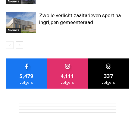
Nieuws
Zwolle verlicht zaaltarieven sport na
ingrijpen gemeenteraad
Nieuws
5,479
4,111
337
volgers
volgers
volgers