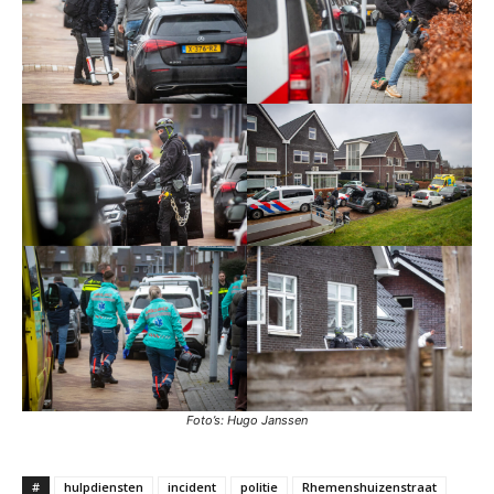
Foto’s: Hugo Janssen
#
hulpdiensten
incident
politie
Rhemenshuizenstraat