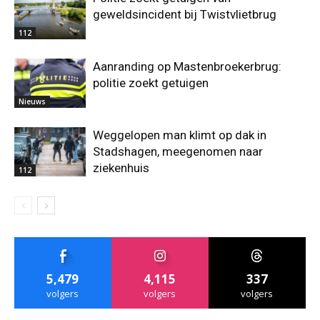
geweldsincident bij Twistvlietbrug
112
Aanranding op Mastenbroekerbrug:
politie zoekt getuigen
Nieuws
Weggelopen man klimt op dak in
Stadshagen, meegenomen naar
ziekenhuis
112
5,479
4,115
337
volgers
volgers
volgers