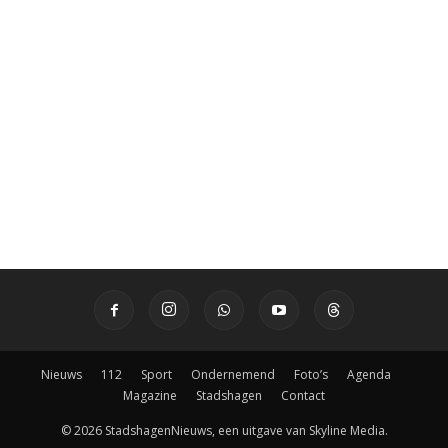
Nieuws
112
Sport
Ondernemend
Foto’s
Agenda
Magazine
Stadshagen
Contact
© 2026 StadshagenNieuws, een uitgave van Skyline Media.