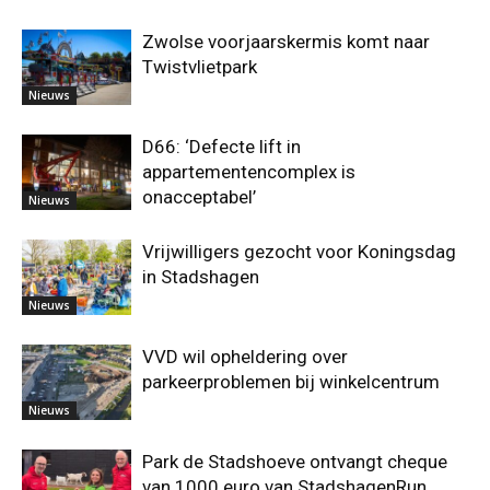
Zwolse voorjaarskermis komt naar
Twistvlietpark
Nieuws
D66: ‘Defecte lift in
appartementencomplex is
onacceptabel’
Nieuws
Vrijwilligers gezocht voor Koningsdag
in Stadshagen
Nieuws
VVD wil opheldering over
parkeerproblemen bij winkelcentrum
Nieuws
Park de Stadshoeve ontvangt cheque
van 1000 euro van StadshagenRun