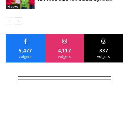
Nieuws
5,477
4,117
337
volgers
volgers
volgers