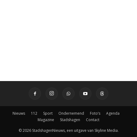
Nieuws
112
Sport
Ondernemend
Foto’s
Agenda
Magazine
Stadshagen
Contact
© 2026 StadshagenNieuws, een uitgave van Skyline Media.