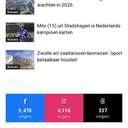
wachten in 2026
Nieuws
Milo (15) uit Stadshagen is Nederlands
kampioen karten
Nieuws
Zwolle wil zaaltarieven bevriezen: ‘sport
betaalbaar houden’
Nieuws
5,478
4,116
337
volgers
volgers
volgers