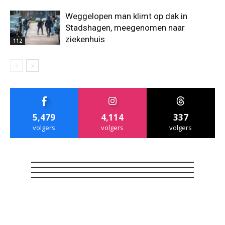
Weggelopen man klimt op dak in
Stadshagen, meegenomen naar
ziekenhuis
112
5,479
4,114
337
volgers
volgers
volgers