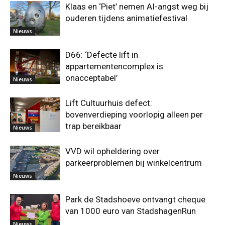
Klaas en ‘Piet’ nemen AI-angst weg bij
ouderen tijdens animatiefestival
Nieuws
D66: ‘Defecte lift in
appartementencomplex is
onacceptabel’
Nieuws
Lift Cultuurhuis defect:
bovenverdieping voorlopig alleen per
trap bereikbaar
Nieuws
VVD wil opheldering over
parkeerproblemen bij winkelcentrum
Nieuws
Park de Stadshoeve ontvangt cheque
van 1000 euro van StadshagenRun
Nieuws