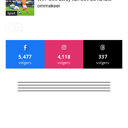
ommekeer
Sport
5,477
4,118
337
volgers
volgers
volgers