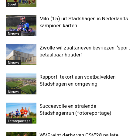
Sport
Milo (15) uit Stadshagen is Nederlands
kampioen karten
Nieuws
Zwolle wil zaaltarieven bevriezen: ‘sport
betaalbaar houden’
Nieuws
Rapport: tekort aan voetbalvelden
Stadshagen en omgeving
Nieuws
Succesvolle en stralende
Stadshagenrun (fotoreportage)
Fotoreportage
WVF wint derby van CSV’28 na late