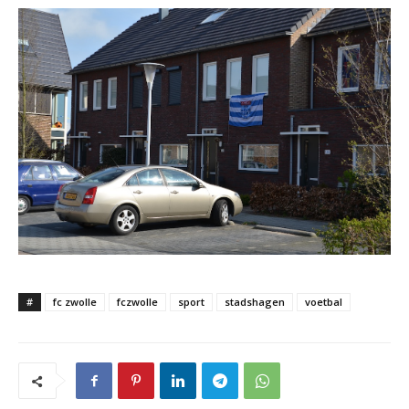
#
fc zwolle
fczwolle
sport
stadshagen
voetbal