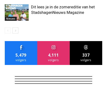
Dit lees je in de zomereditie van het
StadshagenNieuws Magazine
Nieuws
5,479
4,111
337
volgers
volgers
volgers