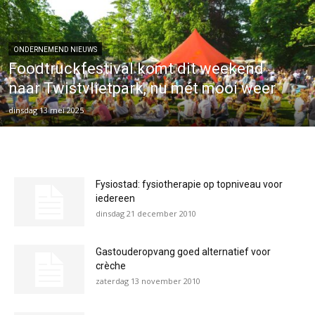
ONDERNEMEND NIEUWS
Foodtruckfestival komt dit weekend
naar Twistvlietpark, nu mét mooi weer
dinsdag 13 mei 2025
Fysiostad: fysiotherapie op topniveau voor
iedereen
dinsdag 21 december 2010
Gastouderopvang goed alternatief voor
crèche
zaterdag 13 november 2010