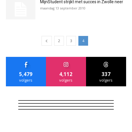
MijnStudent strijkt met succes in Zwolle neer
maandag 13 september 2010
2
3
4
5,479
4,112
337
volgers
volgers
volgers