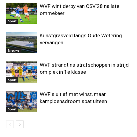
WVF wint derby van CSV’28 na late
ommekeer
Sport
Kunstgrasveld langs Oude Wetering
vervangen
Nieuws
WVF strandt na strafschoppen in strijd
om plek in 1e klasse
Sport
WVF sluit af met winst, maar
kampioensdroom spat uiteen
Sport