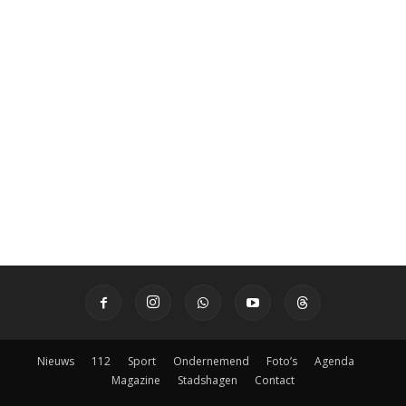
Nieuws
112
Sport
Ondernemend
Foto’s
Agenda
Magazine
Stadshagen
Contact