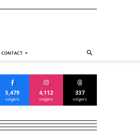
CONTACT
5,479
4,112
337
volgers
volgers
volgers