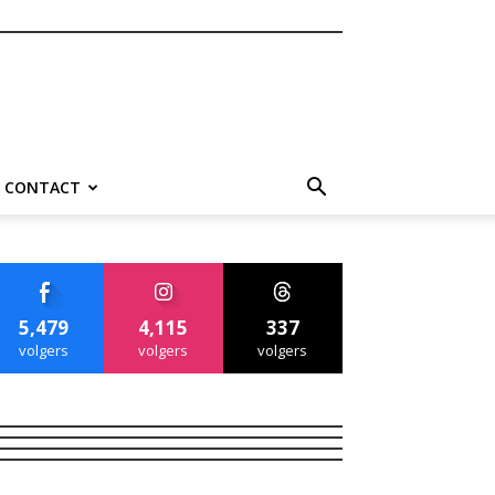
CONTACT
5,479
4,115
337
volgers
volgers
volgers