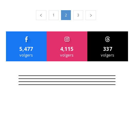
1
2
3
5,477
4,115
337
volgers
volgers
volgers