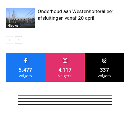
Onderhoud aan Westenholterallee:
afsluitingen vanaf 20 april
Nieuws
5,477
4,117
337
volgers
volgers
volgers