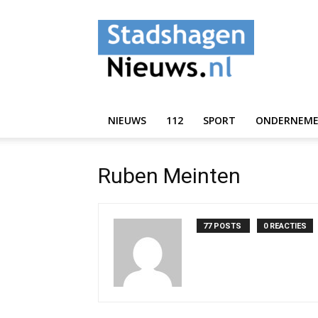
StadshagenNieuws.
NIEUWS
112
SPORT
ONDERNEM
Ruben Meinten
77 POSTS
0 REACTIES