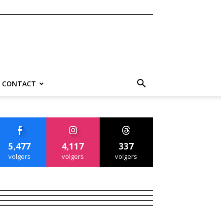
CONTACT
5,477
4,117
337
volgers
volgers
volgers