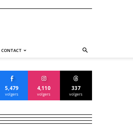
CONTACT
5,479
4,110
337
volgers
volgers
volgers