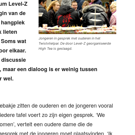
um Level-Z
gin van de
’ hangplek
 lieten
Jongeren in gesprek met ouderen in het
. Soms wat
Twistvlietpar. De door Level-Z georganiseerde
High Tea is geslaagd.
or elkaar.
 discussie
maar een dialoog is er weinig tussen
r wel.
ebakje zitten de ouderen en de jongeren vooral
edere tafel voert zo zijn eigen gesprek. ‘We
 komen’, vertelt een oudere dame die de
 gesprek met de jongeren moet plaatsvinden. ‘Ik