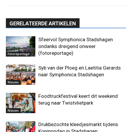
GERELATEERDE ARTIKELEN
Sfeervol Symphonica Stadshagen
ondanks dreigend onweer
(fotoreportage)
Fotoreportage
Syb van der Ploeg en Laetitia Gerards
naar Symphonica Stadshagen
Nieuws
Foodtruckfestival keert dit weekend
terug naar Twistvlietpark
Nieuws
Drukbezochte kleedjesmarkt tijdens
Koningsdag in Stadshagen