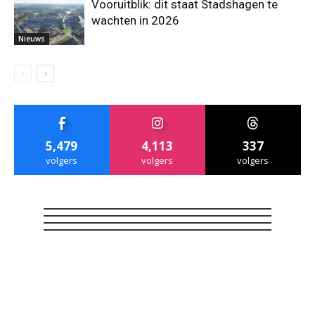
Vooruitblik: dit staat Stadshagen te
wachten in 2026
Nieuws
5,479
4,113
337
volgers
volgers
volgers