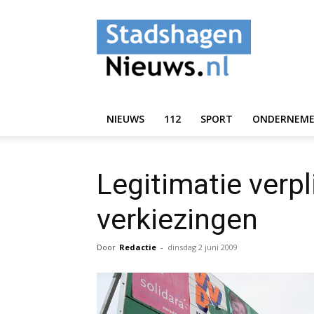
StadshagenNieuws.
NIEUWS
112
SPORT
ONDERNEM
Legitimatie verp
verkiezingen
Door
Redactie
-
dinsdag 2 juni 2009