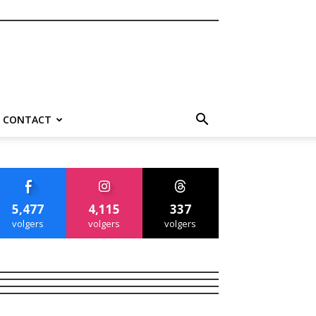
CONTACT
5,477
4,115
337
volgers
volgers
volgers