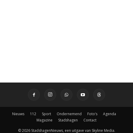
Nieuws
112
Sport
Ondernemend
Foto’s
Agenda
Magazine
Stadshagen
Contact
© 2026 StadshagenNieuws, een uitgave van Skyline Media.