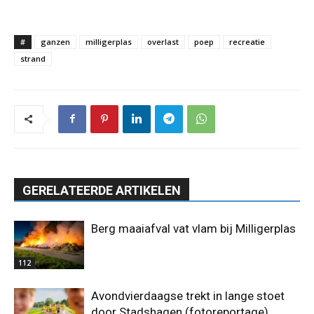
#
ganzen
milligerplas
overlast
poep
recreatie
strand
GERELATEERDE ARTIKELEN
Berg maaiafval vat vlam bij Milligerplas
112
Avondvierdaagse trekt in lange stoet
door Stadshagen (fotoreportage)