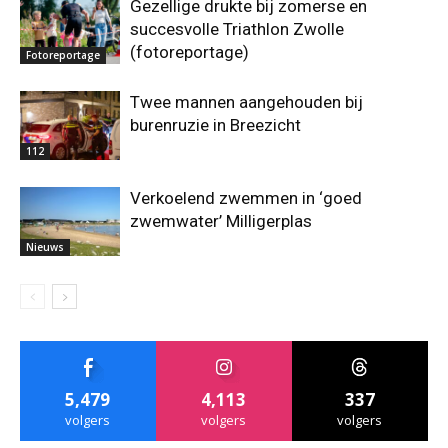
Gezellige drukte bij zomerse en
succesvolle Triathlon Zwolle
(fotoreportage)
Fotoreportage
Twee mannen aangehouden bij
burenruzie in Breezicht
112
Verkoelend zwemmen in ‘goed
zwemwater’ Milligerplas
Nieuws
5,479
4,113
337
volgers
volgers
volgers