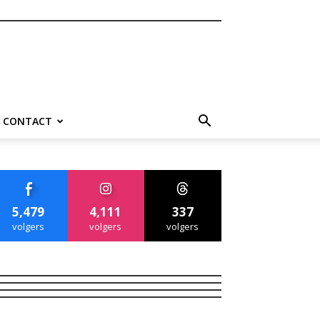
CONTACT
5,479
4,111
337
volgers
volgers
volgers