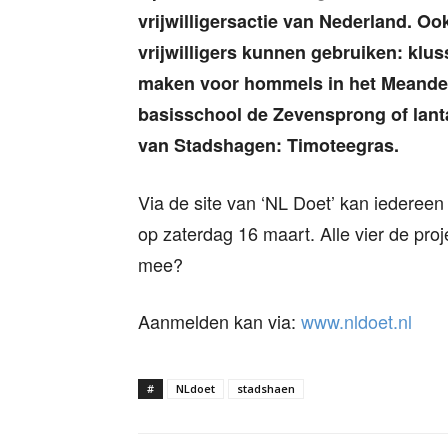
vrijwilligersactie van Nederland. Oo
vrijwilligers kunnen gebruiken: klu
maken voor hommels in het Meanderh
basisschool de Zevensprong of lan
van Stadshagen: Timoteegras.
Via de site van ‘NL Doet’ kan iedereen 
op zaterdag 16 maart. Alle vier de proj
mee?
Aanmelden kan via:
www.nldoet.nl
#
NLdoet
stadshaen